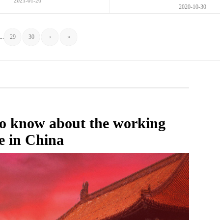
2021-01-26
2020-10-30
...
29
30
›
»
to know about the working
e in China