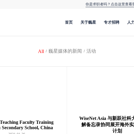
你是求职者吗？点击这里查看
首页
关于巍星
专才招聘
人
巍星媒体的新闻
活动
All
/
/
WiseNet Asia 与新跃
Teaching Faculty Training
解备忘录协同展开海外实
u Secondary School, China
计划