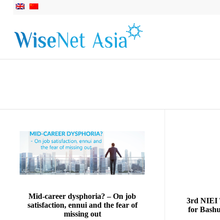
Mid-career dysphoria? – On job
3rd NIEI 
satisfaction, ennui and the fear of
for Bash
missing out