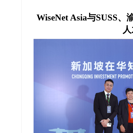
WiseNet Asia与S
人