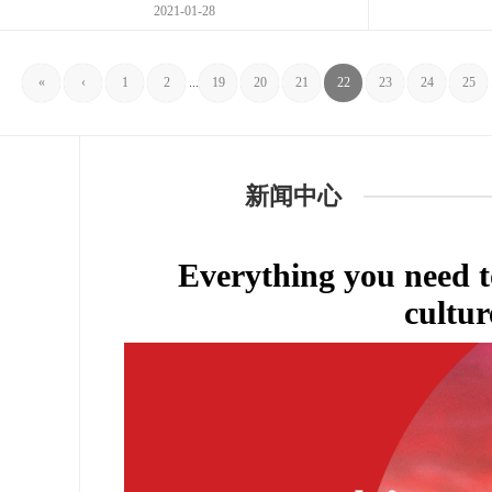
2021-01-28
«
‹
1
2
...
19
20
21
22
23
24
25
新闻中心
Everything you need 
cultur