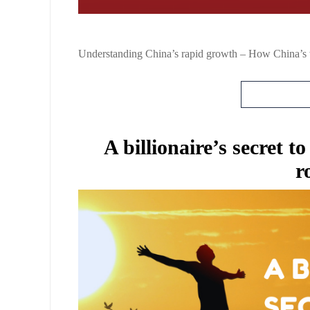
Understanding China’s rapid growth – How China’s wo
A billionaire’s secret t
r