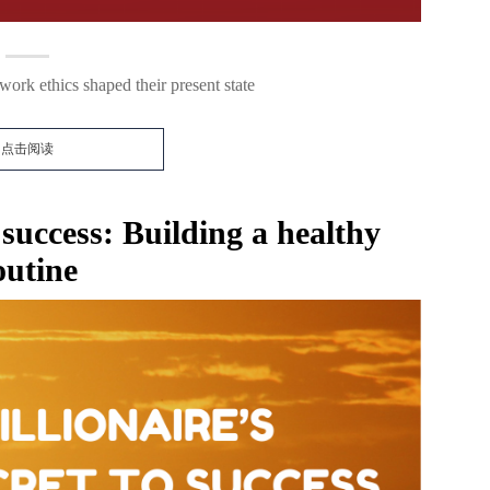
rk ethics shaped their present state
点击阅读
o success: Building a healthy
outine